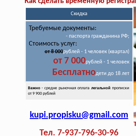
Как сделать временную регистр
Скидка
Требуемые документы:
- паспорта гражданина РФ;
Стоимость услуг:
от 8 000
рублей - 1 человек (квартал)
от 7 000
рублей - 1 человек
Бесплатно
дети до 18 лет
Важно
- средне рыночная оплата
легальной
прописки
от 9 900 рублей
kupi.propisku@gmail.com
Тел. 7-937-796-30-96