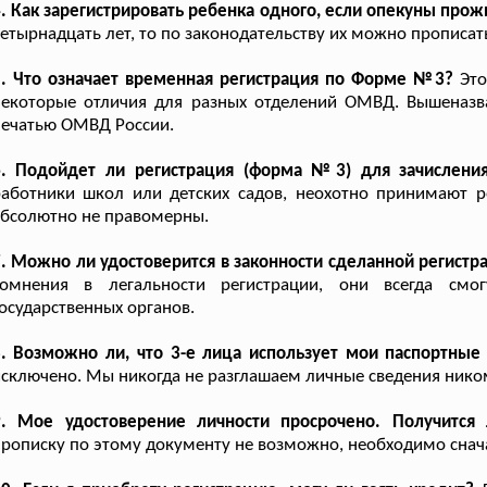
. Как зарегистрировать ребенка одного, если опекуны про
етырнадцать лет, то по законодательству их можно прописат
5. Что означает временная регистрация по Форме №3?
Это
некоторые отличия для разных отделений ОМВД. Вышеназв
печатью ОМВД России.
6. Подойдет ли регистрация (форма №3) для зачислени
работники школ или детских садов, неохотно принимают 
бсолютно не правомерны.
. Можно ли удостоверится в законности сделанной регистр
сомнения в легальности регистрации, они всегда смо
осударственных органов.
8. Возможно ли, что 3-е лица использует мои паспортные
сключено. Мы никогда не разглашаем личные сведения нико
9. Мое удостоверение личности просрочено. Получится 
рописку по этому документу не возможно, необходимо снача