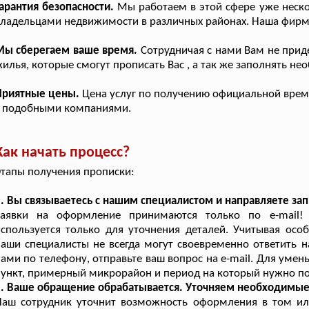
арантия безопасности.
Мы работаем в этой сфере уже неско
ладельцами недвижимости в различных районах. Наша фирма 
Мы сберегаем ваше время.
Сотрудничая с нами Вам не прид
илья, которые смогут прописать Вас , а так же заполнять н
Приятные цены.
Цена услуг по получению официальной време
с подобными компаниями.
Как начать процесс?
тапы получения прописки:
. Вы связываетесь с нашим специалистом и направляете зап
Заявки на оформление принимаются только по e-mail! 
спользуется только для уточнения деталей. Учитывая осо
аши специалисты не всегда могут своевременно ответить на
ами по телефону, отправьте ваш вопрос на e-mail. Для уме
ункт, примерный микрорайон и период на который нужно по
2. Ваше обращение обрабатывается. Уточняем необходимы
Наш сотрудник уточнит возможность оформления в том ил