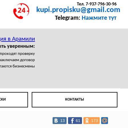
Тел. 7-937-796-30-96
kupi.propisku@gmail.com
Telegram:
Нажмите тут
ция в Арамили
ыть уверенным:
проходят проверку
заключаем договор
агаются бизнесмены
СКИ
КОНТАКТЫ
13
61
173