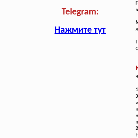
Г
в
Telegram:
Нажмите тут
ж
Э
1
и
н
н
п