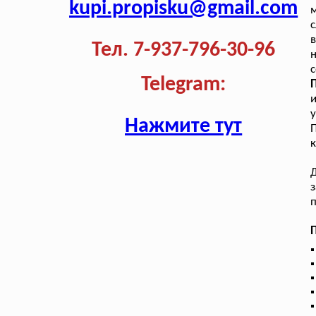
kupi.propisku@gmail.com
с
Тел. 7-937-796-30-96
н
с
Telegram:
и
у
Нажмите тут
к
Д
з
п
П