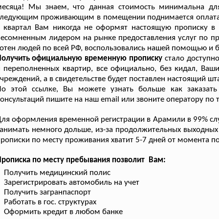
месяца! Мы знаем, что данная стоимость минимальна для
ледующим проживающим в помещении поднимается оплата сч
в квартал Вам никогда не оформят настоящую прописку в
есомненным лидером на рынке предоставления услуг по пр
отен людей по всей РФ, воспользовались нашей помощью и б
Получить официальную временную прописку
стало доступно
 переполненных квартир, все официально, без кидал, Ваши 
чреждений, а в свидетельстве будет поставлен настоящий шт
По этой ссылке, Вы можете узнать больше как заказат
онсультаций пишите на наш email или звоните оператору по 
ля оформления временной регистрации в Арамили в 99% случ
анимать немного дольше, из-за продолжительных выходных
рописки по месту проживания хватит 5-7 дней от момента по
рописка по месту пребывания позволит Вам:
Получить медицинский полис
Зарегистрировать автомобиль на учет
Получить загранпаспорт
Работать в гос. структурах
Оформить кредит в любом банке