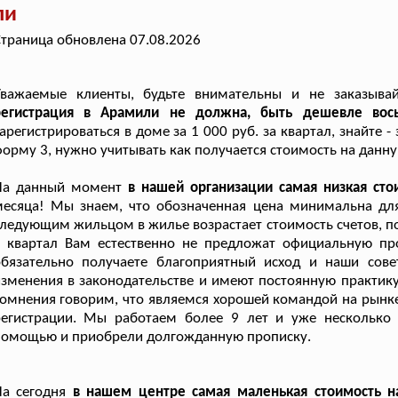
ли
траница обновлена 07.08.2026
Уважаемые клиенты, будьте внимательны и не заказыва
регистрация в Арамили не должна, быть дешевле вось
арегистрироваться в доме за 1 000 руб. за квартал, знайте
орму 3, нужно учитывать как получается стоимость на данну
На данный момент
в нашей организации самая низкая сто
месяца! Мы знаем, что обозначенная цена минимальна дл
ледующим жильцом в жилье возрастает стоимость счетов, по
в квартал Вам естественно не предложат официальную пр
обязательно получаете благоприятный исход и наши сов
зменения в законодательстве и имеют постоянную практику
омнения говорим, что являемся хорошей командой на рынке
регистрации. Мы работаем более 9 лет и уже несколько 
помощью и приобрели долгожданную прописку.
а сегодня
в нашем центре самая маленькая стоимость 