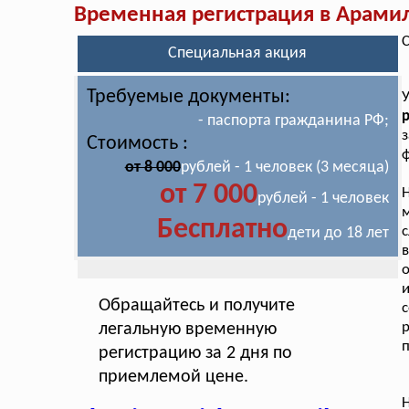
Временная регистрация в Арами
С
Специальная акция
Требуемые документы:
- паспорта гражданина РФ;
з
Стоимость :
ф
от 8 000
рублей - 1 человек (3 месяца)
от 7 000
рублей - 1 человек
Бесплатно
с
дети до 18 лет
и
Обращайтесь и получите
с
легальную временную
регистрацию за 2 дня по
приемлемой цене.
Н