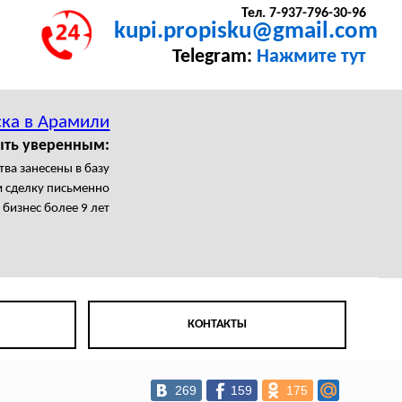
Тел. 7-937-796-30-96
kupi.propisku@gmail.com
Telegram:
Нажмите тут
ка в Арамили
ыть уверенным:
тва занесены в базу
 сделку письменно
бизнес более 9 лет
КОНТАКТЫ
269
159
175